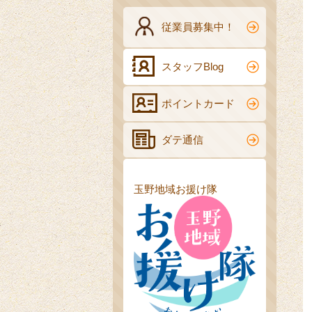
従業員募集中！
スタッフBlog
ポイントカード
ダテ通信
玉野地域お援け隊