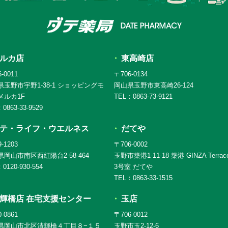
ルカ店
東高崎店
-0011
〒706-0134
県玉野市宇野1-38-1 ショッピングモ
岡山県玉野市東高崎26-124
メルカ1F
TEL：0863-73-9121
0863-33-9529
テ・ライフ・ウエルネス
だてや
-1203
〒706-0002
岡山市南区西紅陽台2-58-464
玉野市築港1-11-18 築港 GINZA Terrac
0120-930-554
3号室 だてや
TEL：0863-33-1515
輝橋店 在宅支援センター
玉店
-0861
〒706-0012
県岡山市北区清輝橋４丁目８−１５
玉野市玉2-12-6