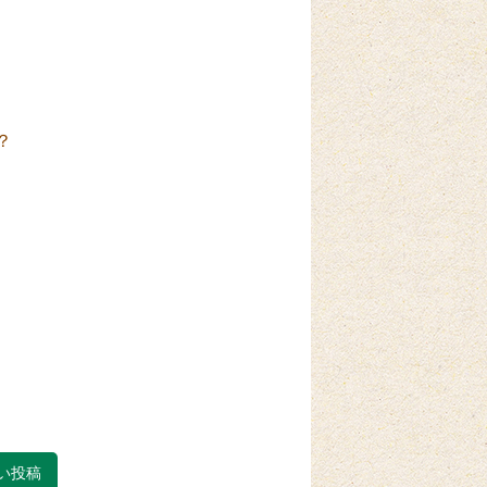
、
？
い投稿