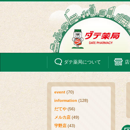
ダテ薬局に
ついて
店
event
(70)
information
(128)
だてや
(56)
メルカ店
(49)
宇野店
(43)