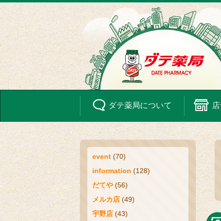
ダテ薬局に
ついて
店
event
(70)
information
(128)
だてや
(56)
メルカ店
(49)
宇野店
(43)