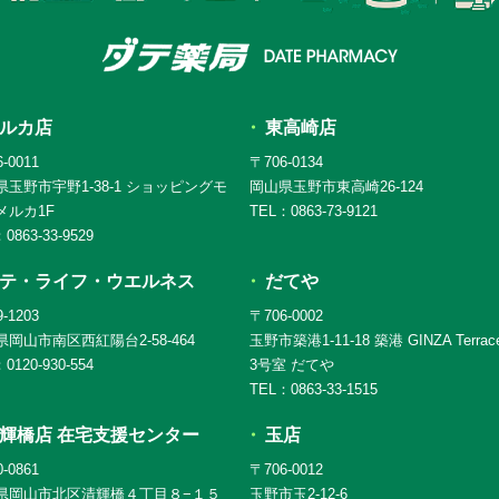
ルカ店
東高崎店
-0011
〒706-0134
県玉野市宇野1-38-1 ショッピングモ
岡山県玉野市東高崎26-124
メルカ1F
TEL：0863-73-9121
0863-33-9529
テ・ライフ・ウエルネス
だてや
-1203
〒706-0002
岡山市南区西紅陽台2-58-464
玉野市築港1-11-18 築港 GINZA Terrac
0120-930-554
3号室 だてや
TEL：0863-33-1515
輝橋店 在宅支援センター
玉店
-0861
〒706-0012
県岡山市北区清輝橋４丁目８−１５
玉野市玉2-12-6