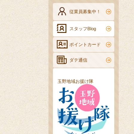
従業員募集中！
スタッフBlog
ポイントカード
ダテ通信
玉野地域お援け隊